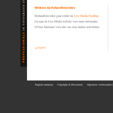
Welkom bij Hollandfotovideo
Hollandfotovideo gaat verder als
Live Media Facilities
Ga naar de Live Media website voor meer informatie.
Of kies hiernaast voor één van onze andere activiteiten.
English
English summary
Copyright & Disclaimer
Algemene voorwaarden 