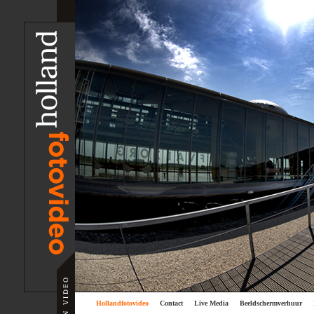
Hollandfotovideo
Contact
Live Media
Beeldschermverhuur